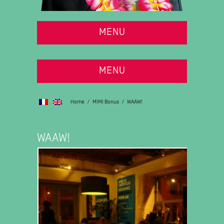
MENU
MENU
Home
/
MIMI Bonus
/
WAAW!
WAAW!