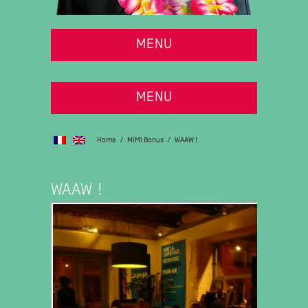
MENU
MENU
Home
/
MIMI Bonus
/
WAAW !
WAAW !