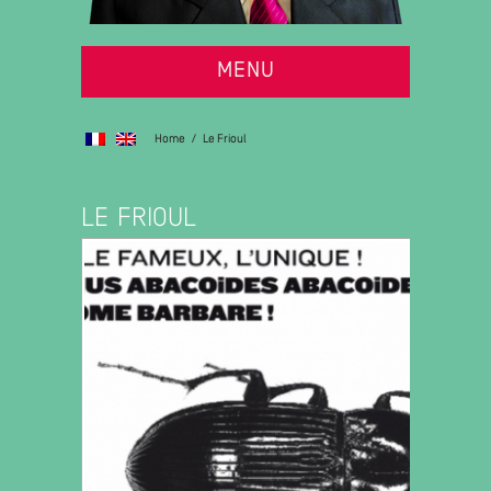
MENU
Home
/
Le Frioul
LE FRIOUL