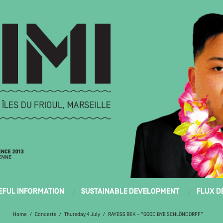
EFUL INFORMATION
SUSTAINABLE DEVELOPMENT
FLUX D
Home
/
Concerts
/
Thursday 4 July
/
RAYESS BEK – “GOOD BYE SCHLÖNDORFF”