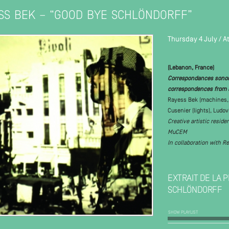
SS BEK – “GOOD BYE SCHLÖNDORFF”
Thursday 4 July / 
(Lebanon, France)
Correspondances sonores
correspondences from a
Rayess Bek (machines, v
Cusenier (lights), Ludo
Creative artistic reside
MuCEM
In collaboration with 
EXTRAIT DE LA
SCHLÖNDORFF
SHOW PLAYLIST