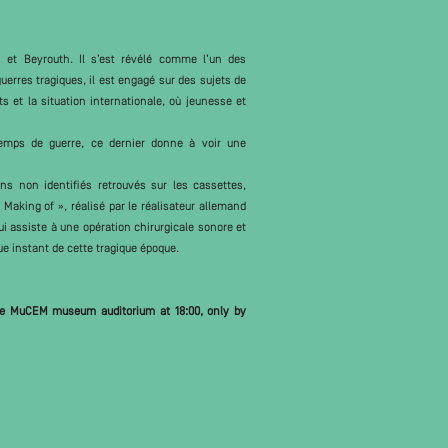
s et Beyrouth. Il s’est révélé comme l’un des
rres tragiques, il est engagé sur des sujets de
s et la situation internationale, où jeunesse et
emps de guerre, ce dernier donne à voir une
s non identifiés retrouvés sur les cassettes,
Making of », réalisé par le réalisateur allemand
i assiste à une opération chirurgicale sonore et
ue instant de cette tragique époque.
 the MuCEM museum auditorium at 18:00, only by