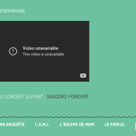
RÉSERVATIONS
AU CONCERT SUIVANT :
SHADOKS FOREVER
UNE ENQUÊTE
L'A.M.I.
L'ÉQUIPE DE MIMI
LE FRIOUL