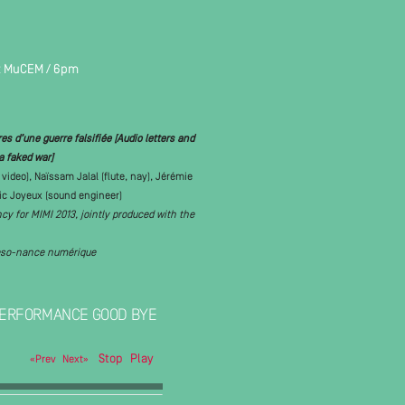
At MuCEM / 6pm
 d’une guerre falsifiée [Audio letters and
 faked war]
ideo), Naïssam Jalal (flute, nay), Jérémie
vic Joyeux (sound engineer)
ncy for MIMI 2013, jointly produced with the
Reso-nance numérique
 PERFORMANCE GOOD BYE
Stop
Play Pause
«Prev
Next»