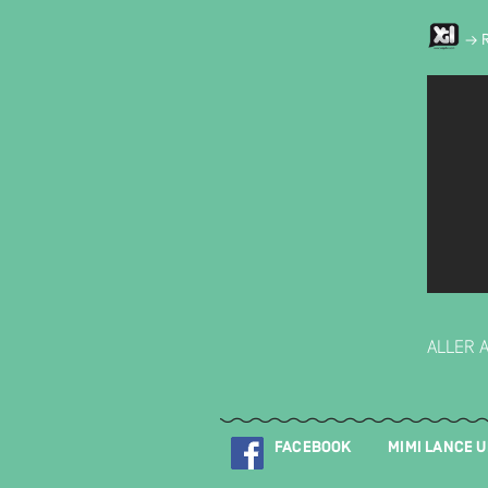
→ 
ALLER 
FACEBOOK
MIMI LANCE 