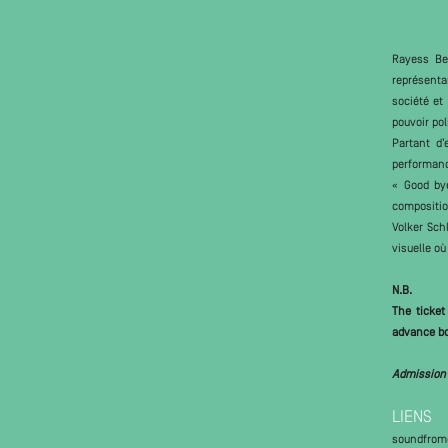
Rayess Bek
représenta
société et
pouvoir pol
Partant d
performanc
« Good bye
compositio
Volker Sch
visuelle où
N.B.
The ticket
advance boo
Admission 
LIENS
soundfromo