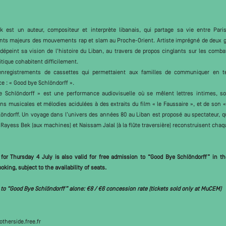
 est un auteur, compositeur et interprète libanais, qui partage sa vie entre Pari
nts majeurs des mouvements rap et slam au Proche-Orient. Artiste imprégné de deux gue
 dépeint sa vision de l'histoire du Liban, au travers de propos cinglants sur les combat
itique cohabitent difficilement.
’enregistrements de cassettes qui permettaient aux familles de communiquer en t
e : « Good bye Schlöndorff ».
 Schlöndorff » est une performance audiovisuelle où se mêlent lettres intimes, son
ns musicales et mélodies acidulées à des extraits du film « le Faussaire », et de son « 
löndorff. Un voyage dans l’univers des années 80 au Liban est proposé au spectateur, qu
 Rayess Bek (aux machines) et Naissam Jalal (à la flûte traversière) reconstruisent chaq
 for Thursday 4 July is also valid for free admission to “Good Bye Schlöndorff” in
king, subject to the availability of seats.
to “Good Bye Schlöndorff” alone: €8 / €6 concession rate (tickets sold only at MuCEM)
therside.free.fr