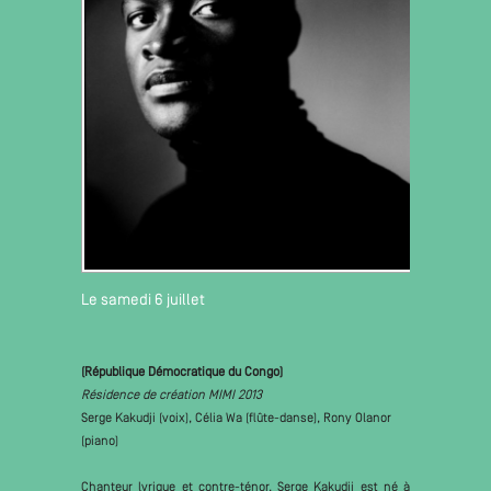
Le samedi 6 juillet
(République Démocratique du Congo)
Résidence de création MIMI 2013
Serge Kakudji (voix), Célia Wa (flûte-danse), Rony Olanor
(piano)
Chanteur lyrique et contre-ténor, Serge Kakudji est né à