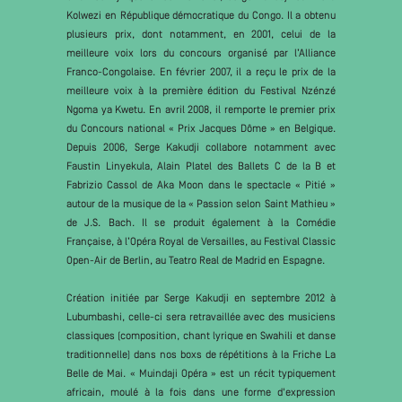
Kolwezi en République démocratique du Congo. Il a obtenu
plusieurs prix, dont notamment, en 2001, celui de la
meilleure voix lors du concours organisé par l’Alliance
Franco-Congolaise. En février 2007, il a reçu le prix de la
meilleure voix à la première édition du Festival Nzénzé
Ngoma ya Kwetu. En avril 2008, il remporte le premier prix
du Concours national « Prix Jacques Dôme » en Belgique.
Depuis 2006, Serge Kakudji collabore notamment avec
Faustin Linyekula, Alain Platel des Ballets C de la B et
Fabrizio Cassol de Aka Moon dans le spectacle « Pitié »
autour de la musique de la « Passion selon Saint Mathieu »
de J.S. Bach. Il se produit également à la Comédie
Française, à l’Opéra Royal de Versailles, au Festival Classic
Open-Air de Berlin, au Teatro Real de Madrid en Espagne.
Création initiée par Serge Kakudji en septembre 2012 à
Lubumbashi, celle-ci sera retravaillée avec des musiciens
classiques (composition, chant lyrique en Swahili et danse
traditionnelle) dans nos boxs de répétitions à la Friche La
Belle de Mai. « Muindaji Opéra » est un récit typiquement
africain, moulé à la fois dans une forme d'expression