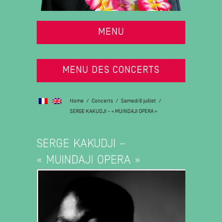
MENU
MENU DES CONCERTS
Home
/
Concerts
/
Samedi 6 juillet
/
SERGE KAKUDJI – « MUINDAJI OPERA »
SERGE KAKUDJI –
« MUINDAJI OPERA »